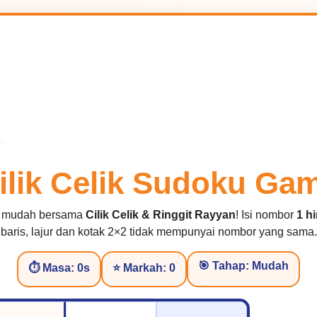
ilik Celik Sudoku Ga
u mudah bersama
Cilik Celik & Ringgit Rayyan
! Isi nombor
1 h
baris, lajur dan kotak 2×2 tidak mempunyai nombor yang sama.
🎯 Tahap: Mudah
⏱ Masa:
0
s
⭐ Markah:
0