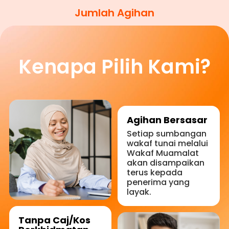
Jumlah Agihan
Kenapa Pilih Kami?
Agihan Bersasar
Setiap sumbangan
wakaf tunai melalui
Wakaf Muamalat
akan disampaikan
terus kepada
penerima yang
layak.
Tanpa Caj/Kos