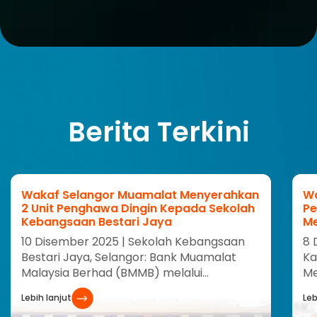
Berita Terkini
Wakaf Selangor Muamalat Menyerahkan
Wa
2 Unit Penghawa Dingin Kepada Sekolah
Pe
Kebangsaan Bestari Jaya
Me
10 Disember 2025 | Sekolah Kebangsaan
8 
Bestari Jaya, Selangor: Bank Muamalat
Ka
Malaysia Berhad (BMMB) melalui...
Me
Lebih lanjut
Leb