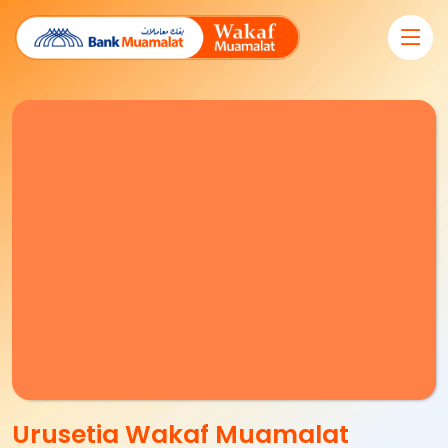
Skip
to
the
content
Urusetia Wakaf Muamalat