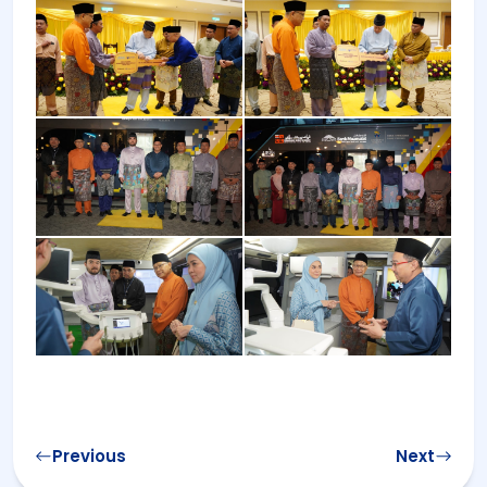
Post
Previous
Next