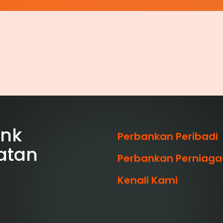
ank
Perbankan Peribadi
atan
Perbankan Perniag
Kenali Kami