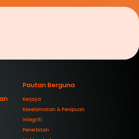
Pautan Berguna
aan
Kerjaya
Keselamatan & Penipuan
Integriti
Penerbitan