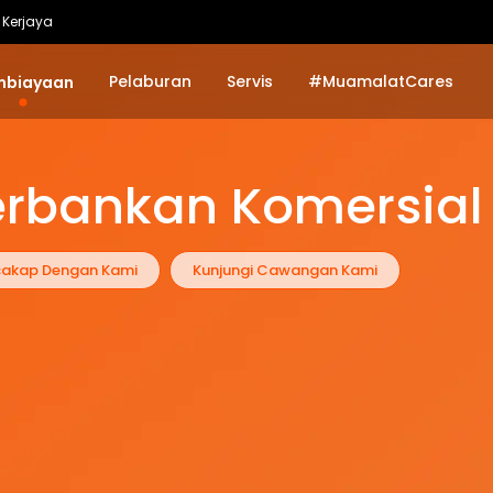
Kerjaya
Pelaburan
Servis
#MuamalatCares
mbiayaan
erbankan Komersial
cakap Dengan Kami
Kunjungi Cawangan Kami