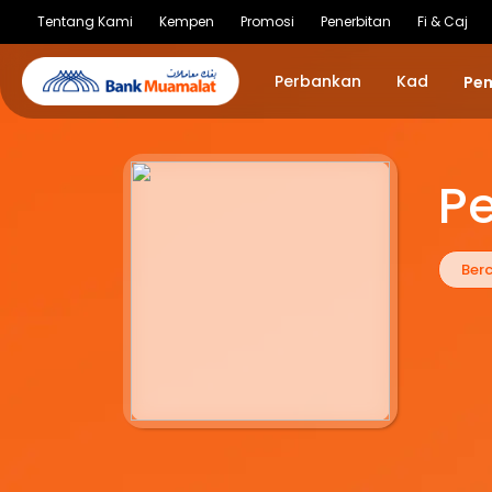
Tentang Kami
Kempen
Promosi
Penerbitan
Fi & Caj
Perbankan
Kad
Pe
P
Ber