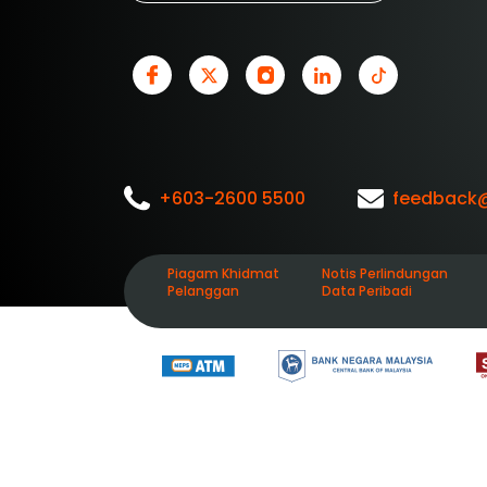
+603-2600 5500
feedback
Piagam Khidmat
Notis Perlindungan
Pelanggan
Data Peribadi