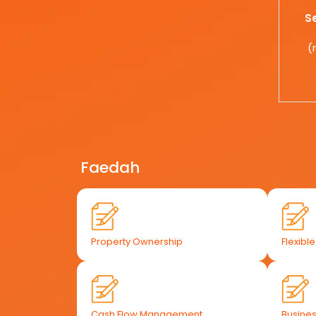
S
(
Faedah
Property Ownership
Flexibl
Cash Flow Management
Busines