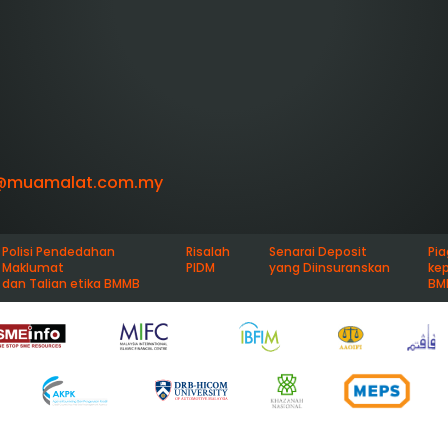
@muamalat.com.my
Polisi Pendedahan
Risalah
Senarai Deposit
Pi
Maklumat
PIDM
yang Diinsuranskan
ke
dan Talian etika BMMB
BM