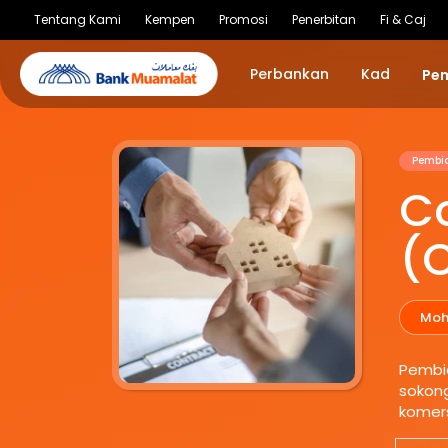
Tentang Kami
Kempen
Promosi
Penerbitan
Fi & Caj
Perbankan
Kad
Pe
Pembi
C
(
Moh
Pembia
sokon
komers