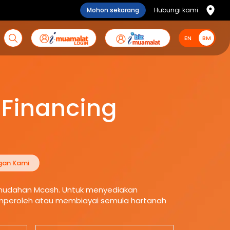
Mohon sekarang
Hubungi kami
EN
BM
BM
 Financing
gan Kami
emudahan Mcash. Untuk menyediakan
emperoleh atau membiayai semula hartanah