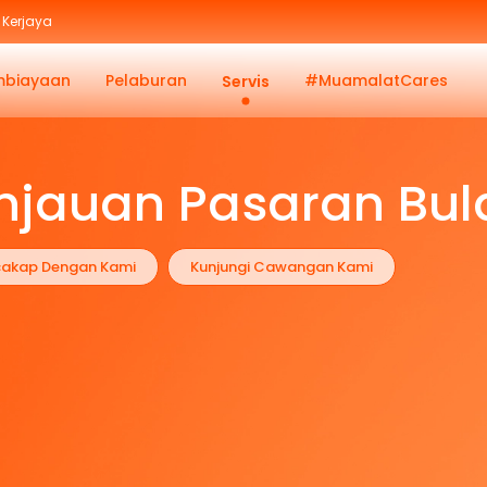
Kerjaya
mbiayaan
Pelaburan
#MuamalatCares
Servis
injauan Pasaran Bu
cakap Dengan Kami
Kunjungi Cawangan Kami