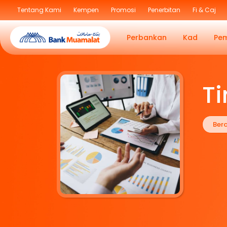
Tentang Kami
Kempen
Promosi
Penerbitan
Fi & Caj
Perbankan
Kad
Pe
T
Ber