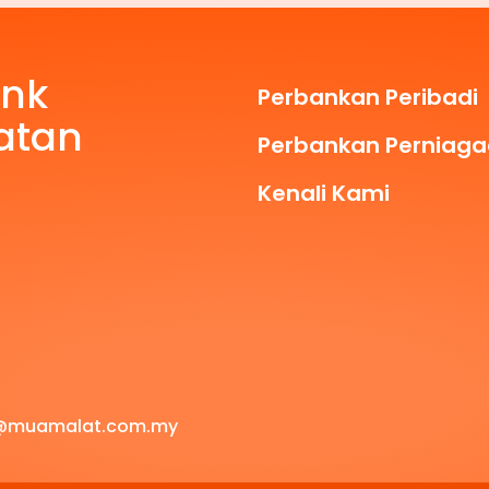
ank
Perbankan Peribadi
atan
Perbankan Perniag
Kenali Kami
@muamalat.com.my