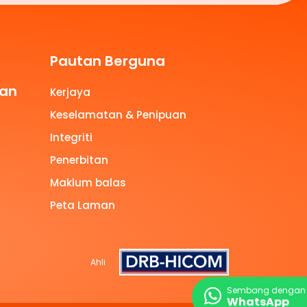
Pautan Berguna
aan
Kerjaya
Keselamatan & Penipuan
Integriti
Penerbitan
Maklum balas
Peta Laman
Ahli
Sembang dengan 
WhatsApp