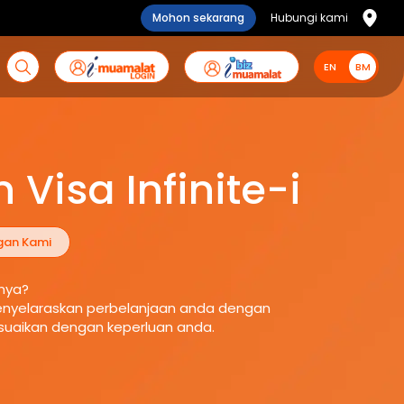
Mohon sekarang
Hubungi kami
EN
BM
BM
Visa Infinite-i
gan Kami
snya?
menyelaraskan perbelanjaan anda dengan
esuaikan dengan keperluan anda.