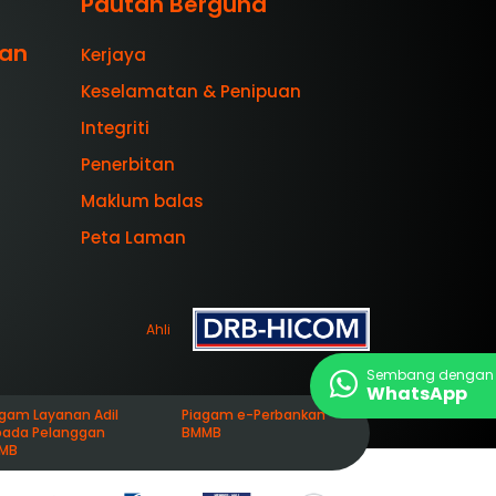
Pautan Berguna
aan
Kerjaya
Keselamatan & Penipuan
Integriti
Penerbitan
Maklum balas
Peta Laman
Ahli
Sembang dengan 
WhatsApp
agam Layanan Adil
Piagam e-Perbankan
pada Pelanggan
BMMB
MB