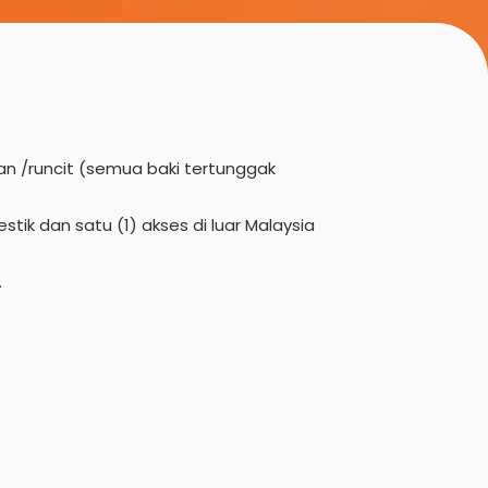
an /runcit (semua baki tertunggak
k dan satu (1) akses di luar Malaysia
.