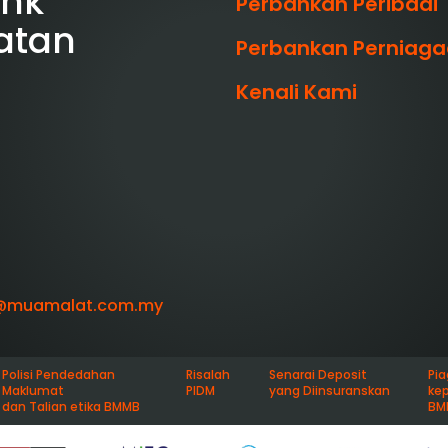
ank
Perbankan Peribadi
atan
Perbankan Perniag
Kenali Kami
@muamalat.com.my
Polisi Pendedahan
Risalah
Senarai Deposit
Pi
Maklumat
PIDM
yang Diinsuranskan
ke
dan Talian etika BMMB
BM