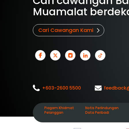
Cari cawangan B
Muamalat berdek
Cari Cawangan Kami
+603-2600 5500
feedback
Piagam Khidmat
Notis Perlindungan
Pelanggan
Data Peribadi