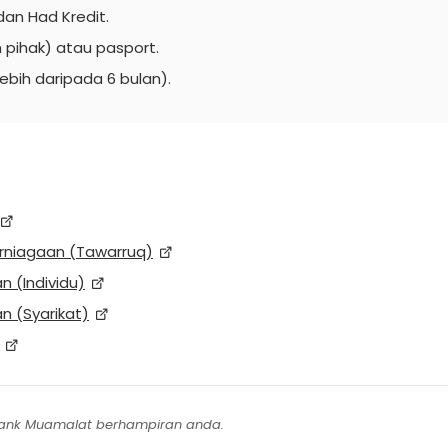
an Had Kredit.
 pihak) atau pasport.
lebih daripada 6 bulan).
erniagaan (Tawarruq)
 (Individu)
n (Syarikat)
ank Muamalat berhampiran anda.