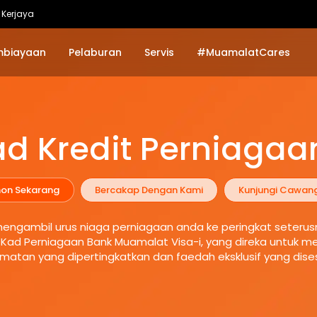
Kerjaya
mbiayaan
Pelaburan
Servis
#MuamalatCares
d Kredit Perniagaan 
on Sekarang
Bercakap Dengan Kami
Kunjungi Cawan
mengambil urus niaga perniagaan anda ke peringkat seteru
Kad Perniagaan Bank Muamalat Visa-i, yang direka untuk 
matan yang dipertingkatkan dan faedah eksklusif yang dis