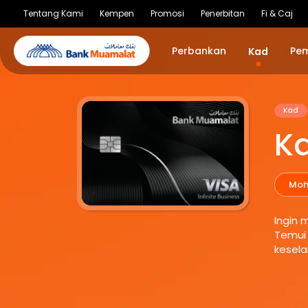
Tentang Kami
Kempen
Promosi
Penerbitan
Fi & Caj
Perbankan
Pe
Kad
Kad
Ka
Moh
Ingin 
Temui 
kesela