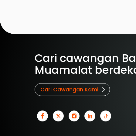
Cari cawangan B
Muamalat berdek
Cari Cawangan Kami