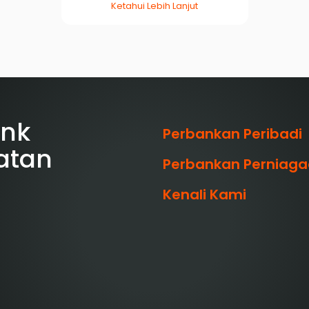
Ketahui Lebih Lanjut
ank
Perbankan Peribadi
atan
Perbankan Perniag
Kenali Kami