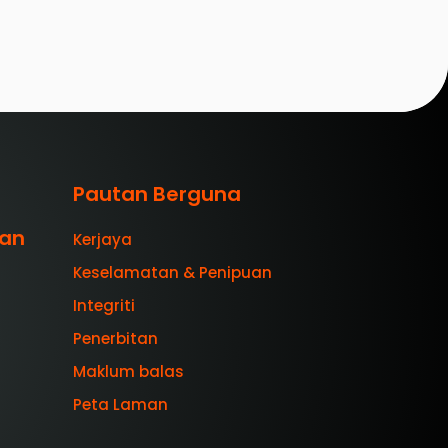
Pautan Berguna
aan
Kerjaya
Keselamatan & Penipuan
Integriti
Penerbitan
Maklum balas
Peta Laman