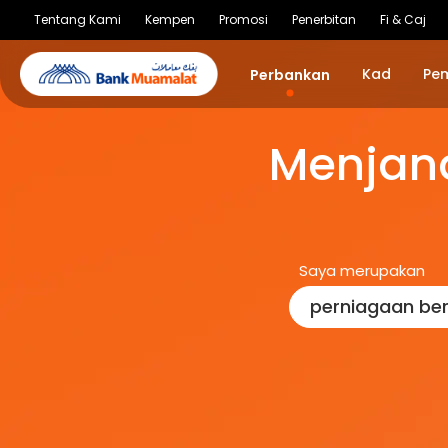
Tentang Kami
Kempen
Promosi
Penerbitan
Fi & Caj
Kad
Pe
Perbankan
Menjana
Saya merupakan
perniagaan ber