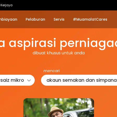
Kerjaya
mbiayaan
Pelaburan
Servis
#MuamalatCares
 aspirasi perniag
dibuat khusus untuk anda
mencari
saiz mikro
akaun semakan dan simpana