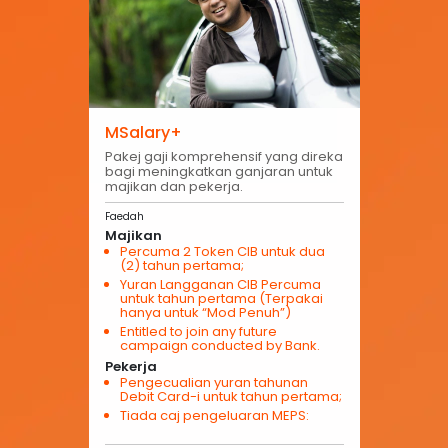
MSalary+
Pakej gaji komprehensif yang direka
bagi meningkatkan ganjaran untuk
majikan dan pekerja.
Faedah
Majikan
Percuma 2 Token CIB untuk dua
(2) tahun pertama;
Yuran Langganan CIB Percuma
untuk tahun pertama (Terpakai
hanya untuk “Mod Penuh”)
Entitled to join any future
campaign conducted by Bank.
Pekerja
Pengecualian yuran tahunan
Debit Card-i untuk tahun pertama;
Tiada caj pengeluaran MEPS: