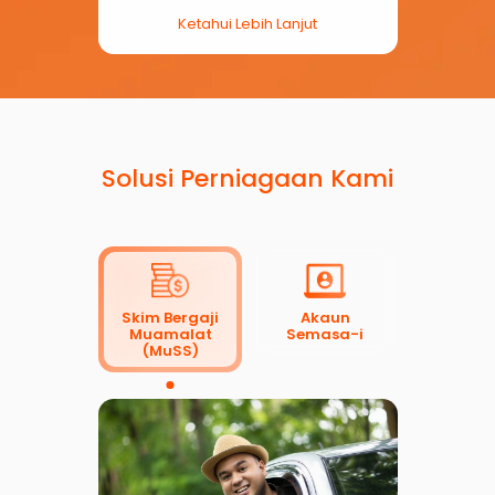
Ketahui Lebih Lanjut
Solusi Perniagaan Kami
Skim Bergaji
Akaun
Muamalat
Semasa-i
(MuSS)