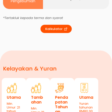
Pengebumian
*Tertakluk kepada terma dan syarat
Kalkulator
Kelayakan & Yuran
Utama
Tamb
Penda
Utama
ahan
patan
Min.
Yuran
Tahun
Umur: 21
tahunan
Min.
tahun
an
RM80.00