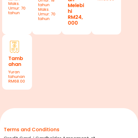
Umur: 18
Maks.
tahun
Melebi
Umur: 70
Maks.
hi
tahun
Umur: 70
RM24,
tahun
000
Tamb
ahan
Yuran
tahunan
RM68.00
Terms and Conditions