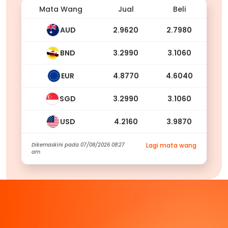
Mata Wang
Jual
Beli
AUD
2.9620
2.7980
BND
3.2990
3.1060
EUR
4.8770
4.6040
SGD
3.2990
3.1060
USD
4.2160
3.9870
Dikemaskini pada
07/08/2026 08:27
Lagi mata wang
am