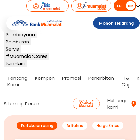
EN
BM
BM
Perbankan
Mohon sekarang
Kad
Pembiayaan
Pelaburan
Servis
#MuamalatCares
Lain-lain
Tentang
Kempen
Promosi
Penerbitan
Fi &
K
Kami
Caj
Hubungi
Sitemap Penuh
kami
Pertukaran asing
Ar Rahnu
Harga Emas