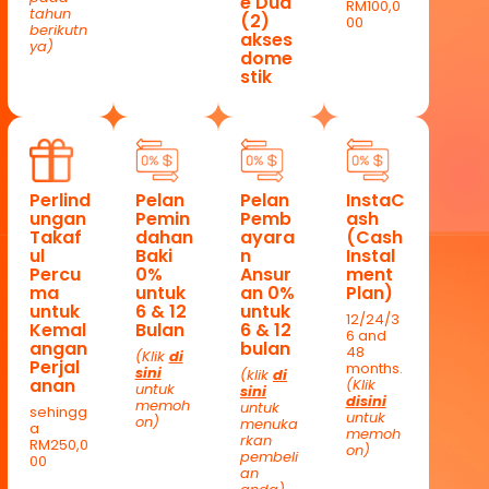
e Dua
RM100,0
tahun
(2)
00
berikutn
akses
ya)
dome
stik
Perlind
Pelan
Pelan
InstaC
ungan
Pemin
Pemb
ash
Takaf
dahan
ayara
(Cash
ul
Baki
n
Instal
Percu
0%
Ansur
ment
ma
untuk
an 0%
Plan)
untuk
6 & 12
untuk
12/24/3
Kemal
Bulan
6 & 12
6 and
angan
bulan
48
(Klik
di
Perjal
months.
sini
(klik
di
anan
(Klik
untuk
sini
disini
memoh
untuk
sehingg
untuk
on)
menuka
a
memoh
rkan
RM250,0
on)
pembeli
00
an