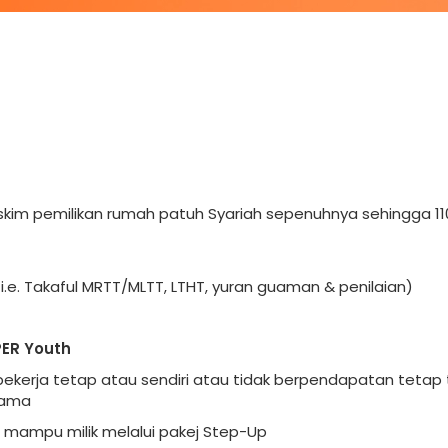
P
im pemilikan rumah patuh Syariah sepenuhnya sehingga 1
i.e. Takaful MRTT/MLTT, LTHT, yuran guaman & penilaian)
ER Youth
bekerja tetap atau sendiri atau tidak berpendapatan tetap 
tama
 mampu milik melalui pakej Step-Up