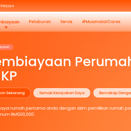
Kerjaya
Pelaburan
Servis
#MuamalatCares
mbiayaan
ayaan
embiayaan Peruma
JKP
on Sekarang
Semak Kelayakan Saya
Bercakap Denga
ayai rumah pertama anda dengan skim pemilikan rumah pat
mum RM500,000.