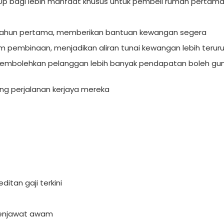
p bagi lebih manfaat khusus untuk pembeli rumah pertam
 tahun pertama, memberikan bantuan kewangan segera
 pembinaan, menjadikan aliran tunai kewangan lebih terur
 membolehkan pelanggan lebih banyak pendapatan boleh g
njang perjalanan kerjaya mereka
itan gaji terkini
 penjawat awam