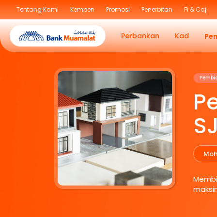
Tentang Kami
Kempen
Promosi
Penerbitan
Fi & Caj
Perbankan
Kad
Pe
Pembi
P
S
Moh
Membi
maksi