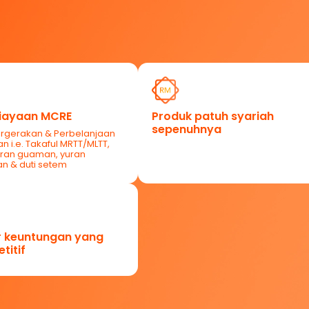
iayaan MCRE
Produk patuh syariah
sepenuhnya
ergerakan & Perbelanjaan
an i.e. Takaful MRTT/MLTT,
uran guaman, yuran
an & duti setem
 keuntungan yang
titif