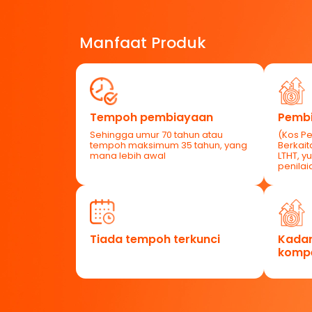
Manfaat Produk
Tempoh pembiayaan
Pemb
Sehingga umur 70 tahun atau
(Kos P
tempoh maksimum 35 tahun, yang
Berkait
mana lebih awal
LTHT, y
penilai
Tiada tempoh terkunci
Kadar
kompe