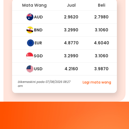
Mata Wang
Jual
Beli
AUD
2.9620
2.7980
BND
3.2990
3.1060
EUR
4.8770
4.6040
SGD
3.2990
3.1060
USD
4.2160
3.9870
Dikemaskini pada
07/08/2026 08:27
Lagi mata wang
am