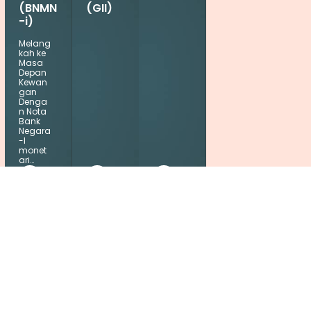
(BNMN
(GII)
-i)
Melang
kah ke
Masa
Depan
Kewan
gan
Denga
n Nota
Bank
Negara
-I
monet
ari…
Cari cawangan Bank