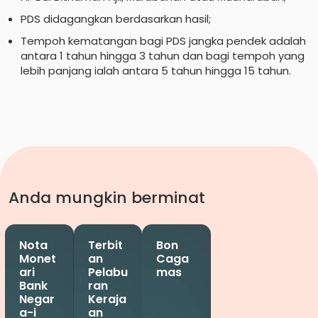
PDS didagangkan berdasarkan hasil;
Tempoh kematangan bagi PDS jangka pendek adalah
antara 1 tahun hingga 3 tahun dan bagi tempoh yang
lebih panjang ialah antara 5 tahun hingga 15 tahun.
Anda mungkin berminat
Nota
Terbit
Bon
Monet
an
Caga
ari
Pelabu
mas
Bank
ran
Negar
Keraja
a-i
an