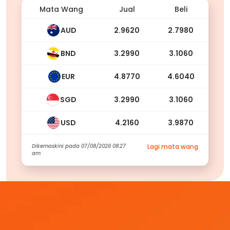
Mata Wang
Jual
Beli
AUD
2.9620
2.7980
BND
3.2990
3.1060
EUR
4.8770
4.6040
SGD
3.2990
3.1060
USD
4.2160
3.9870
Dikemaskini pada
07/08/2026 08:27
Lagi mata wang
am