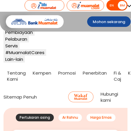
EN
BM
BM
Perbankan
Mohon sekarang
Kad
Pembiayaan
Pelaburan
Servis
#MuamalatCares
Lain-lain
Tentang
Kempen
Promosi
Penerbitan
Fi &
K
Kami
Caj
Hubungi
Sitemap Penuh
kami
Pertukaran asing
Ar Rahnu
Harga Emas