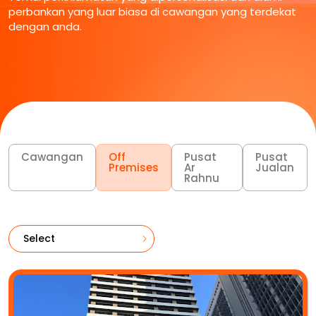
perbankan yang luar biasa di cawangan yang terdekat
dengan anda.
Cawangan
Off
Pusat
Pusat
Premises
Ar
Jualan
Rahnu