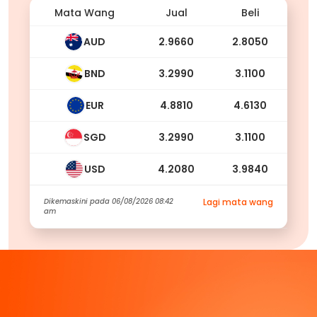
Mata Wang
Jual
Beli
AUD
2.9660
2.8050
BND
3.2990
3.1100
EUR
4.8810
4.6130
SGD
3.2990
3.1100
USD
4.2080
3.9840
Dikemaskini pada
06/08/2026 08:42
Lagi mata wang
am