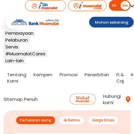
EN
BM
BM
Perbankan
Mohon sekarang
Kad
Pembiayaan
Pelaburan
Servis
#MuamalatCares
Lain-lain
Tentang
Kempen
Promosi
Penerbitan
Fi &
K
Kami
Caj
Hubungi
Sitemap Penuh
kami
Pertukaran asing
Ar Rahnu
Harga Emas