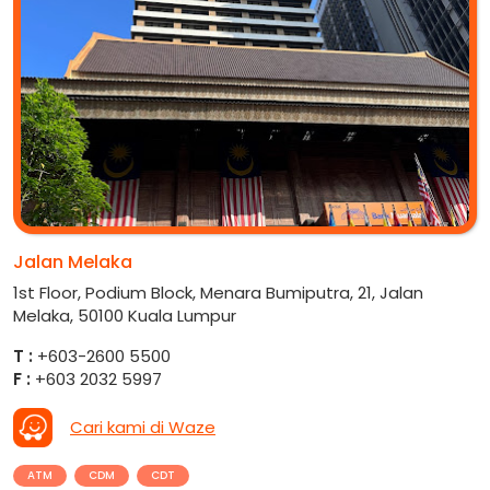
Jalan Melaka
1st Floor, Podium Block, Menara Bumiputra, 21, Jalan
Melaka, 50100 Kuala Lumpur
T :
+603-2600 5500
F :
+603 2032 5997
Cari kami di Waze
ATM
CDM
CDT