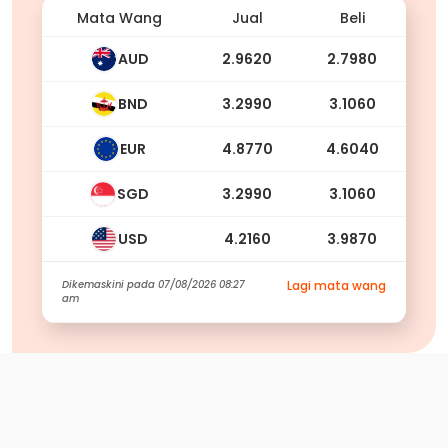
Mata Wang
Jual
Beli
AUD
2.9620
2.7980
BND
3.2990
3.1060
EUR
4.8770
4.6040
SGD
3.2990
3.1060
USD
4.2160
3.9870
Dikemaskini pada
07/08/2026 08:27
Lagi mata wang
am