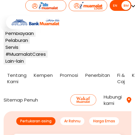
EN
BM
BM
Perbankan
Kad
Pembiayaan
Pelaburan
Servis
#MuamalatCares
Lain-lain
Tentang
Kempen
Promosi
Penerbitan
Fi &
K
Kami
Caj
Hubungi
Sitemap Penuh
kami
Pertukaran asing
Ar Rahnu
Harga Emas