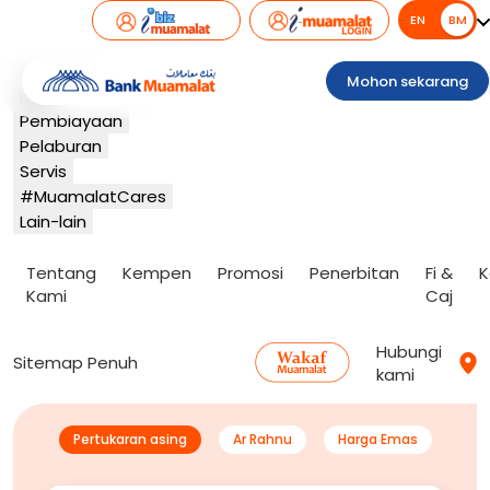
EN
BM
BM
Perbankan
Mohon sekarang
Kad
Pembiayaan
Pelaburan
Servis
#MuamalatCares
Lain-lain
Tentang
Kempen
Promosi
Penerbitan
Fi &
K
Kami
Caj
Hubungi
Sitemap Penuh
kami
Pertukaran asing
Ar Rahnu
Harga Emas