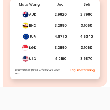
Mata Wang
Jual
Beli
AUD
2.9620
2.7980
BND
3.2990
3.1060
EUR
4.8770
4.6040
SGD
3.2990
3.1060
USD
4.2160
3.9870
Dikemaskini pada
07/08/2026 08:27
Lagi mata wang
am