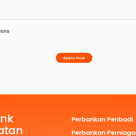
ions
Apply Now
ank
Perbankan Peribadi
atan
Perbankan Perniag