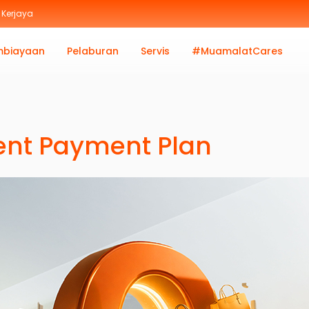
Kerjaya
mbiayaan
Pelaburan
Servis
#MuamalatCares
ent Payment Plan