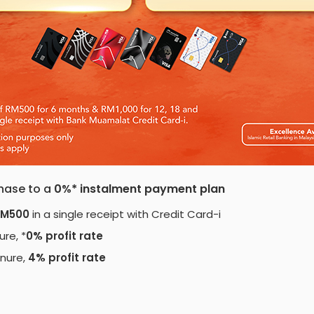
hase to a
0%* instalment payment plan
M500
in a single receipt with Credit Card-i
re, *
0% profit rate
nure,
4% profit rate