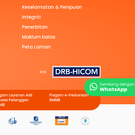
Keselamatan & Penipuan
Integriti
Penerbitan
Maklum balas
Peta Laman
Ahli
Sembang dengan 
WhatsApp
agam Layanan Adil
Piagam e-Perbankan
pada Pelanggan
BMMB
MB