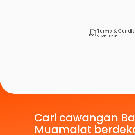
Terms & Condit
Muat Turun
Cari cawangan B
Muamalat berdek