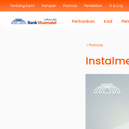
Tentang Kami
Kempen
Promosi
Penerbitan
Fi & Caj
Perbankan
Kad
Pe
Promosi
Instalm