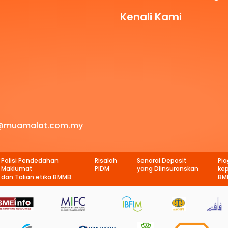
Kenali Kami
@muamalat.com.my
Polisi Pendedahan
Risalah
Senarai Deposit
Pi
Maklumat
PIDM
yang Diinsuranskan
ke
dan Talian etika BMMB
BM