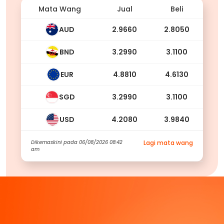
Mata Wang
Jual
Beli
AUD
2.9660
2.8050
BND
3.2990
3.1100
EUR
4.8810
4.6130
SGD
3.2990
3.1100
USD
4.2080
3.9840
Dikemaskini pada
06/08/2026 08:42
Lagi mata wang
am