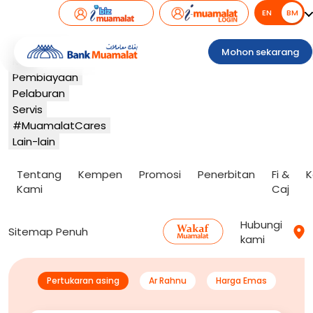
EN
BM
BM
Perbankan
Mohon sekarang
Kad
Pembiayaan
Pelaburan
Servis
#MuamalatCares
Lain-lain
Tentang
Kempen
Promosi
Penerbitan
Fi &
K
Kami
Caj
Hubungi
Sitemap Penuh
kami
Pertukaran asing
Ar Rahnu
Harga Emas