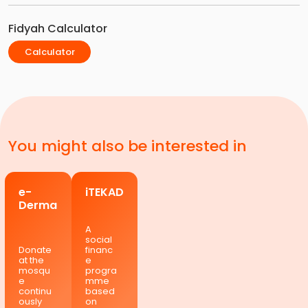
Fidyah Calculator
Calculator
You might also be interested in
e-
iTEKAD
Derma
A
social
Donate
financ
at the
e
mosqu
progra
e
mme
continu
based
ously
on