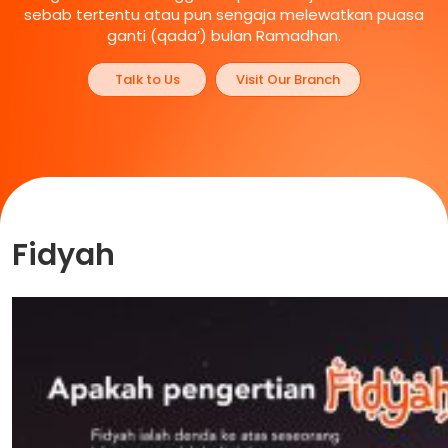
sebab tertentu atau pun sengaja melewatkan puasa
ganti (qada’) bulan Ramadhan.
Talk to Us
Visit Our Branch
Fidyah