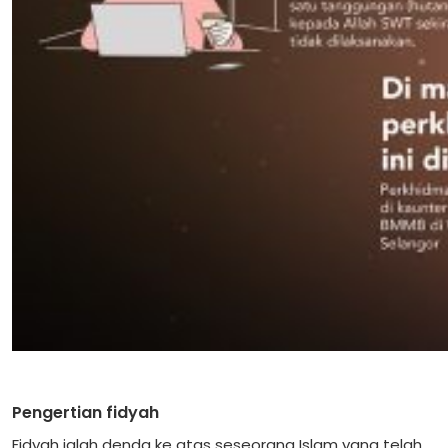
Pengertian fidyah
Fidyah ialah denda ke atas seseorang Islam yang telah