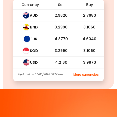
Currency
Sell
Buy
AUD
2.9620
2.7980
BND
3.2990
3.1060
EUR
4.8770
4.6040
SGD
3.2990
3.1060
USD
4.2160
3.9870
Updated on
07/08/2026 08:27 am
More currencies