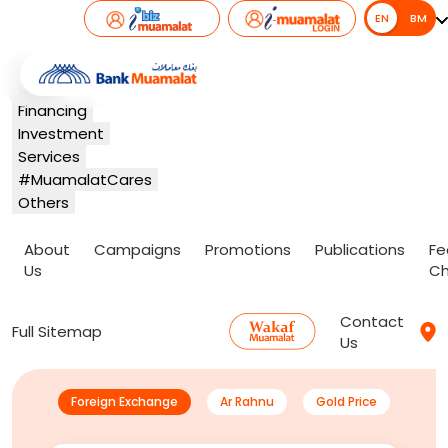
EN
EN
BM
Banking
Card
Financing
Investment
Services
#MuamalatCares
Others
About
Campaigns
Promotions
Publications
Fe
Us
Ch
Contact
Full Sitemap
Us
Foreign Exchange
Ar Rahnu
Gold Price