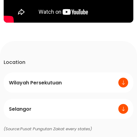
Location
Wilayah Persekutuan
Selangor
(Source:Pusat Pungutan Zakat every states)