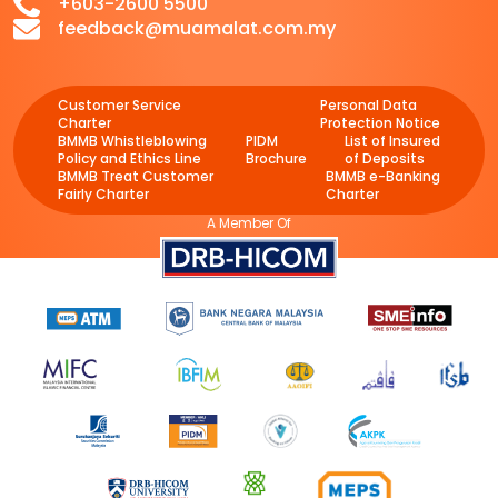
+603-2600 5500
feedback@muamalat.com.my
Customer Service
Personal Data
Charter
Protection Notice
BMMB Whistleblowing
PIDM
List of Insured
Policy and Ethics Line
Brochure
of Deposits
BMMB Treat Customer
BMMB e-Banking
Fairly Charter
Charter
A Member Of